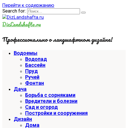
Перейти к содержанию
Search for:
DizLandshafta.ru
Профессионально о ландшафтном дизайне!
Водоемы
Водопад
Бассейн
Пруд
Ручей
Фонтан
Дача
Борьба с сорняками
Вредители и болезни
Сад и огород
Постройки и сооружения
Дизайн
Дома