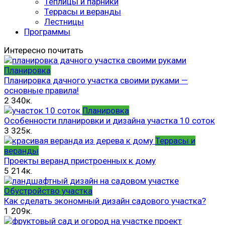
Теплицы и парники
Террасы и веранды
Лестницы
Программы
Интересно почитать
Планировка
Планировка дачного участка своими руками —
основные правила!
2
340к.
Планировка
Особенности планировки и дизайна участка 10 соток
3
325к.
Террасы и
веранды
Проекты веранд пристроенных к дому
5
214к.
Обустройство участка
Как сделать экономный дизайн садового участка?
1
209к.