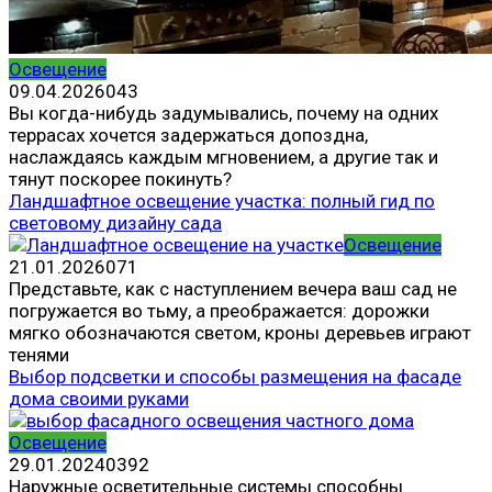
Освещение
09.04.2026
0
43
Вы когда-нибудь задумывались, почему на одних
террасах хочется задержаться допоздна,
наслаждаясь каждым мгновением, а другие так и
тянут поскорее покинуть?
Ландшафтное освещение участка: полный гид по
световому дизайну сада
Освещение
21.01.2026
0
71
Представьте, как с наступлением вечера ваш сад не
погружается во тьму, а преображается: дорожки
мягко обозначаются светом, кроны деревьев играют
тенями
Выбор подсветки и способы размещения на фасаде
дома своими руками
Освещение
29.01.2024
0
392
Наружные осветительные системы способны