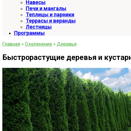
Навесы
Печи и мангалы
Теплицы и парники
Террасы и веранды
Лестницы
Программы
Главная
»
Озеленение
»
Деревья
Быстрорастущие деревья и кустарн