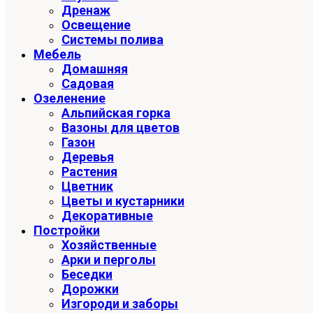
Дренаж
Освещение
Системы полива
Мебель
Домашняя
Садовая
Озеленение
Альпийская горка
Вазоны для цветов
Газон
Деревья
Растения
Цветник
Цветы и кустарники
Декоративные
Постройки
Хозяйственные
Арки и перголы
Беседки
Дорожки
Изгороди и заборы