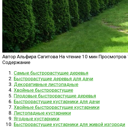
Автор
Альфира Сагитова
На чтение
10 мин
Просмотров
Содержание
Самые быстрорастущие деревья
Быстрорастущие деревья для дачи
Декоративные листопадные
Хвойные быстрорастущие
Плодовые быстрорастущие деревья
Быстрорастущие кустарники для дачи
Хвойные быстрорастущие кустарники
Листопадные кустарники
Ягодные кустарники
Быстрорастущие кустарники для живой изгороди