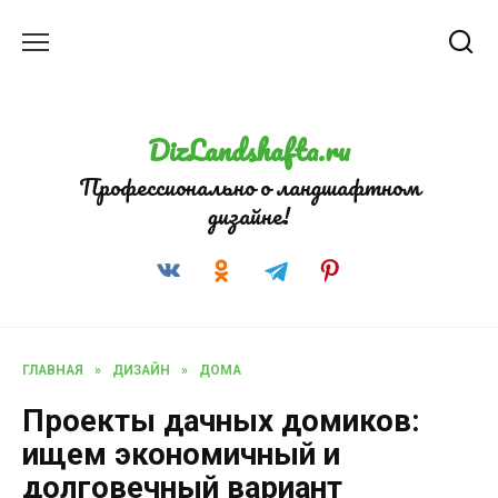
Перейти
к
содержанию
DizLandshafta.ru
Профессионально о ландшафтном
дизайне!
ГЛАВНАЯ
»
ДИЗАЙН
»
ДОМА
Проекты дачных домиков:
ищем экономичный и
долговечный вариант