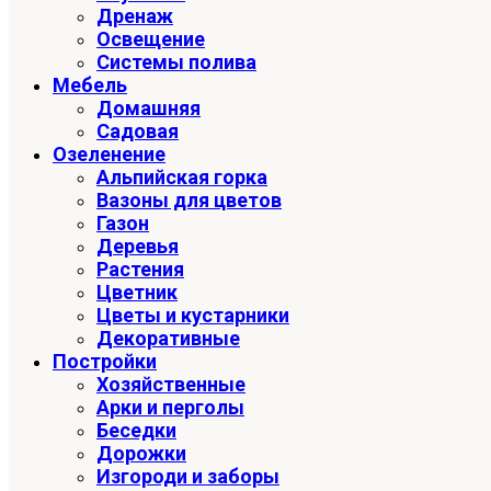
Дренаж
Освещение
Системы полива
Мебель
Домашняя
Садовая
Озеленение
Альпийская горка
Вазоны для цветов
Газон
Деревья
Растения
Цветник
Цветы и кустарники
Декоративные
Постройки
Хозяйственные
Арки и перголы
Беседки
Дорожки
Изгороди и заборы