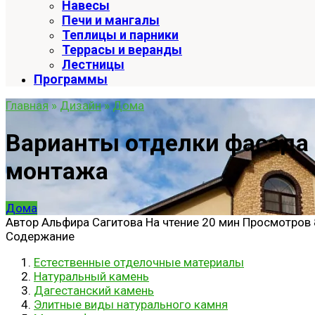
Навесы
Печи и мангалы
Теплицы и парники
Террасы и веранды
Лестницы
Программы
Главная
»
Дизайн
»
Дома
Варианты отделки фасада 
монтажа
Дома
Автор
Альфира Сагитова
На чтение
20 мин
Просмотров
Содержание
Естественные отделочные материалы
Натуральный камень
Дагестанский камень
Элитные виды натурального камня