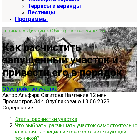
Террасы и веранды
Лестницы
Программы
Главная
»
Дизайн
»
Обустройство участка
Как расчистить
запущенный участок и
привести его в порядок
Обустройство участка
Автор
Альфира Сагитова
На чтение
12 мин
Просмотров
34к.
Опубликовано
13.06.2023
Содержание
Этапы расчистки участка
Что выбрать: расчищать участок самостоятельно
или нанять специалистов с соответствующей
техникой?