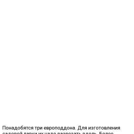
Понадобятся три европоддона. Для изготовления
садовой лавки их надо разрезать вдоль. Более