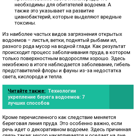
необходимы для обитателей водоема. А
также это указывает на развитие
цианобактерий, которые выделяют вредные
токсины.
Из наиболее частых видов загрязнения открытых
водоемов – листья, ветки, поднятый рыбами ил,
разного рода мусор на водной глади. Как результат
происходит процесс заболачивания пруда, в котором
только поверхностным водорослям хорошо. Здесь
неизбежно в итоге наблюдается заболевание, гибель
представителей флоры и фауны из-за недостатка
света, кислорода и тепла.
Читайте также:
Технологии
укрепление берега водоемов: 7
лучших способов
Кроме перечисленного как следствие меняется
береговая линия пруда. Это особенно важно, если
речь идет о декоративном водоеме. Здесь причинная
связь такая: мусор накапливается и оседает на дне,