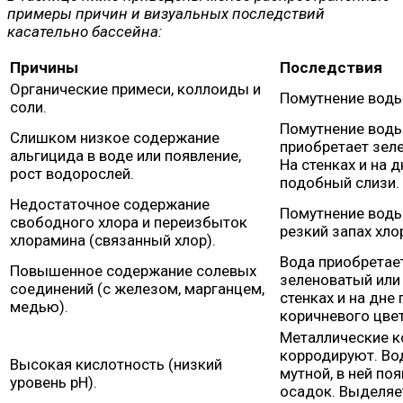
примеры причин и визуальных последствий
касательно бассейна:
Причины
Последствия
Органические примеси, коллоиды и
Помутнение воды
соли.
Помутнение воды
Слишком низкое содержание
приобретает зел
альгицида в воде или появление,
На стенках и на 
рост водорослей.
подобный слизи.
Недостаточное содержание
Помутнение воды.
свободного хлора и переизбыток
резкий запах хло
хлорамина (связанный хлор).
Вода приобретае
Повышенное содержание солевых
зеленоватый или 
соединений (с железом, марганцем,
стенках и на дне
медью).
коричневого цвет
Металлические к
корродируют. Во
Высокая кислотность (низкий
мутной, в ней по
уровень рН).
осадок. Выделяе