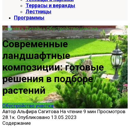
Террасы и веранды
Лестницы
Программы
Главная
»
Дизайн
»
Обустройство участка
Современные
ландшафтные
композиции: готовые
решения в подборе
растений
Обустройство участка
Автор
Альфира Сагитова
На чтение
9 мин
Просмотров
28.1к.
Опубликовано
13.05.2023
Содержание